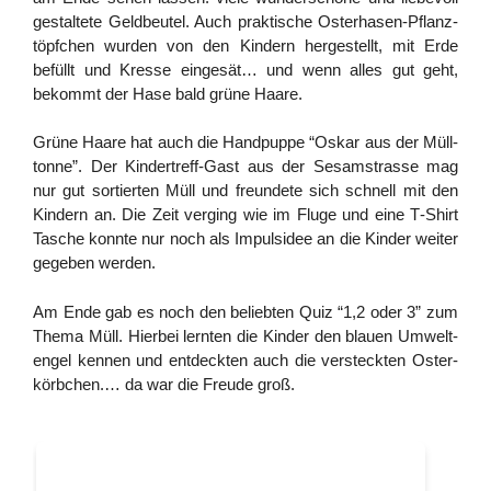
gestal­te­te Geld­beu­tel. Auch prak­ti­sche Oster­ha­sen-Pflanz­
töpf­chen wur­den von den Kin­dern her­ge­stellt, mit Erde
befüllt und Kres­se ein­ge­sät… und wenn alles gut geht,
bekommt der Hase bald grü­ne Haare.
Grü­ne Haa­re hat auch die Hand­pup­pe “Oskar aus der Müll­
ton­ne”. Der Kin­der­treff-Gast aus der Sesam­stras­se mag
nur gut sor­tier­ten Müll und freun­de­te sich schnell mit den
Kin­dern an. Die Zeit ver­ging wie im Flu­ge und eine T‑Shirt
Tasche konn­te nur noch als Impuls­idee an die Kin­der wei­ter
gege­ben werden.
Am Ende gab es noch den belieb­ten Quiz “1,2 oder 3” zum
The­ma Müll. Hier­bei lern­ten die Kin­der den blau­en Umwelt­
engel ken­nen und ent­deck­ten auch die ver­steck­ten Oster­
körb­chen.… da war die Freu­de groß.