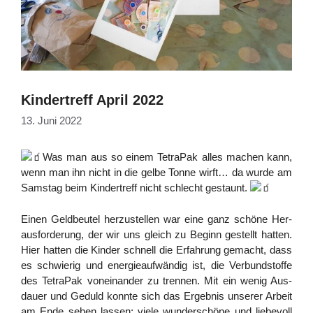
Kindertreff April 2022
13. Juni 2022
Was man aus so einem Tetra­Pak alles machen kann,
wenn man ihn nicht in die gel­be Ton­ne wirft… da wur­de am
Sams­tag beim Kin­der­treff nicht schlecht gestaunt.
Einen Geld­beu­tel her­zu­stel­len war eine ganz schö­ne Her­
aus­for­de­rung, der wir uns gleich zu Beginn gestellt hat­ten.
Hier hat­ten die Kin­der schnell die Erfah­rung gemacht, dass
es schwie­rig und ener­gie­auf­wän­dig ist, die Ver­bund­stof­fe
des Tetra­Pak von­ein­an­der zu tren­nen. Mit ein wenig Aus­
dau­er und Geduld konn­te sich das Ergeb­nis unse­rer Arbeit
am Ende sehen las­sen: vie­le wun­der­schö­ne und lie­be­voll