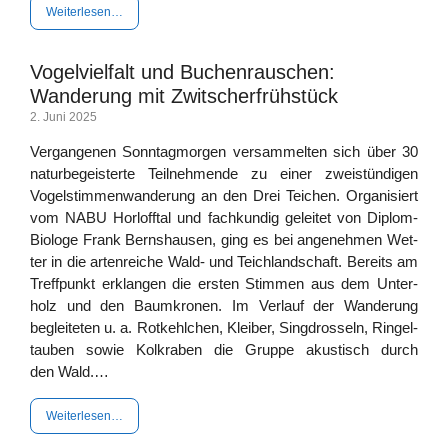
Wei­ter­le­sen…
Vogelvielfalt und Buchenrauschen:
Wanderung mit Zwitscherfrühstück
2. Juni 2025
Ver­gan­ge­nen Sonn­tag­mor­gen ver­sam­mel­ten sich über 30
natur­be­geis­ter­te Teil­neh­men­de zu einer zwei­stün­di­gen
Vogel­stim­men­wan­de­rung an den Drei Tei­chen. Orga­ni­siert
vom NABU Horl­off­tal und fach­kun­dig gelei­tet von Diplom-
Bio­­­­­lo­­­ge Frank Berns­hau­sen, ging es bei ange­neh­men Wet­
ter in die arten­rei­che Wald- und Teich­land­schaft. Bereits am
Treff­punkt erklan­gen die ers­ten Stim­men aus dem Unter­
holz und den Baum­kro­nen. Im Ver­lauf der Wan­de­rung
beglei­te­ten u. a. Rot­kehl­chen, Klei­ber, Sing­dros­seln, Rin­gel­
tau­ben sowie Kolk­ra­ben die Grup­pe akus­tisch durch
den Wald.…
Wei­ter­le­sen…