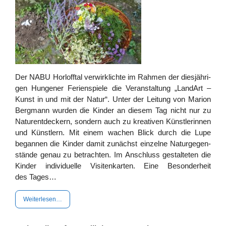
Der NABU Horl­off­tal ver­wirk­lich­te im Rah­men der dies­jäh­ri­
gen Hun­ge­ner Feri­en­spie­le die Ver­an­stal­tung „Land­Art –
Kunst in und mit der Natur“. Unter der Lei­tung von Mari­on
Berg­mann wur­den die Kin­der an die­sem Tag nicht nur zu
Natur­ent­de­ckern, son­dern auch zu krea­ti­ven Künst­le­rin­nen
und Künst­lern. Mit einem wachen Blick durch die Lupe
began­nen die Kin­der damit zunächst ein­zel­ne Natur­ge­gen­
stän­de genau zu betrach­ten. Im Anschluss gestal­te­ten die
Kin­der indi­vi­du­el­le Visi­ten­kar­ten. Eine Beson­der­heit
des Tages…
Wei­ter­le­sen…