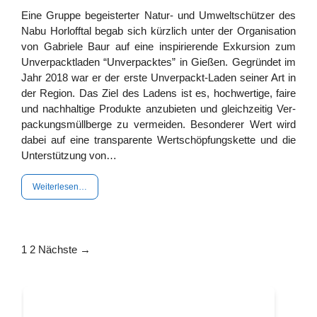
Eine Grup­pe begeis­ter­ter Natur- und Umwelt­schüt­zer des
Nabu Horl­off­tal begab sich kürz­lich unter der Orga­ni­sa­ti­on
von Gabrie­le Baur auf eine inspi­rie­ren­de Exkur­si­on zum
Unver­packt­la­den “Unver­pack­tes” in Gie­ßen. Gegrün­det im
Jahr 2018 war er der ers­te Unver­­­­­packt-Laden sei­ner Art in
der Regi­on. Das Ziel des Ladens ist es, hoch­wer­ti­ge, fai­re
und nach­hal­ti­ge Pro­duk­te anzu­bie­ten und gleich­zei­tig Ver­
pa­ckungs­müll­ber­ge zu ver­mei­den. Beson­de­rer Wert wird
dabei auf eine trans­pa­ren­te Wert­schöp­fungs­ket­te und die
Unter­stüt­zung von…
Wei­ter­le­sen…
1
2
Nächs­te →