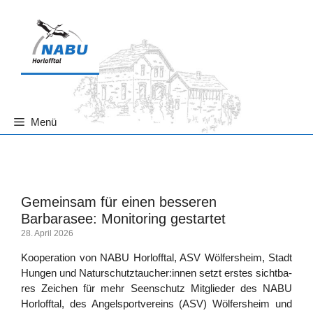
Zum
Inhalt
springen
Menü
Aktivitäten
Gemeinsam für einen besseren
Barbarasee: Monitoring gestartet
28. April 2026
Koope­ra­ti­on von NABU Horl­off­tal, ASV Wöl­fers­heim, Stadt
Hun­gen und Naturschutztaucher:innen setzt ers­tes sicht­ba­
res Zei­chen für mehr Seen­schutz Mit­glie­der des NABU
Horl­off­tal, des Angel­sport­ver­eins (ASV) Wöl­fers­heim und