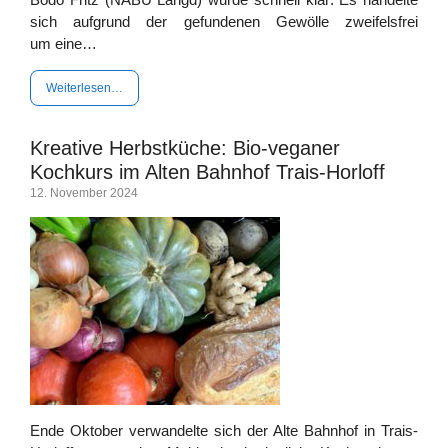
sich auf­grund der gefun­de­nen Gewöl­le zwei­fels­frei
um eine…
Wei­ter­le­sen…
Kreative Herbstküche: Bio-veganer
Kochkurs im Alten Bahnhof Trais-Horloff
12. Novem­ber 2024
Ende Okto­ber ver­wan­del­te sich der Alte Bahn­hof in Trais-