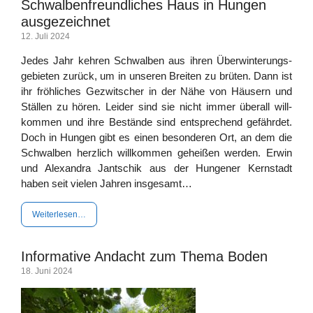
Schwalbenfreundliches Haus in Hungen
ausgezeichnet
12. Juli 2024
Jedes Jahr keh­ren Schwal­ben aus ihren Über­win­te­rungs­
ge­bie­ten zurück, um in unse­ren Brei­ten zu brü­ten. Dann ist
ihr fröh­li­ches Gezwit­scher in der Nähe von Häu­sern und
Stäl­len zu hören. Lei­der sind sie nicht immer über­all will­
kom­men und ihre Bestän­de sind ent­spre­chend gefähr­det.
Doch in Hun­gen gibt es einen beson­de­ren Ort, an dem die
Schwal­ben herz­lich will­kom­men gehei­ßen wer­den. Erwin
und Alex­an­dra Jant­schik aus der Hun­ge­ner Kern­stadt
haben seit vie­len Jah­ren insgesamt…
Wei­ter­le­sen…
Informative Andacht zum Thema Boden
18. Juni 2024