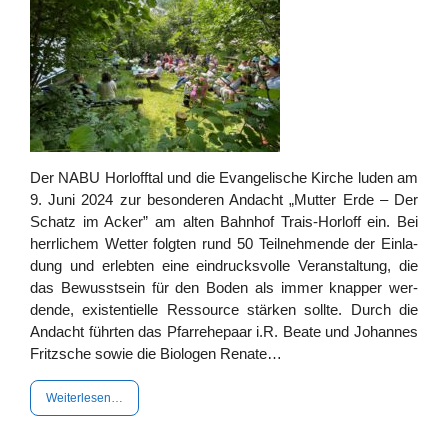
Der NABU Horl­off­tal und die Evan­ge­li­sche Kir­che luden am
9. Juni 2024 zur beson­de­ren Andacht „Mut­ter Erde – Der
Schatz im Acker” am alten Bahn­hof Trais-Hor­l­off ein. Bei
herr­li­chem Wet­ter folg­ten rund 50 Teil­neh­men­de der Ein­la­
dung und erleb­ten eine ein­drucks­vol­le Ver­an­stal­tung, die
das Bewusst­sein für den Boden als immer knap­per wer­
den­de, exis­ten­ti­el­le Res­sour­ce stär­ken soll­te. Durch die
Andacht führ­ten das Pfar­r­ehe­paar i.R. Bea­te und Johan­nes
Fritz­sche sowie die Bio­lo­gen Renate…
Wei­ter­le­sen…