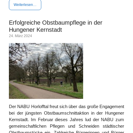
Wei­ter­le­sen…
Erfolgreiche Obstbaumpflege in der
Hungener Kernstadt
24. März 2024
Der NABU Horl­off­tal freut sich über das gro­ße Enga­ge­ment
bei der jüngs­ten Obst­baum­schnitt­ak­ti­on in der Hun­ge­ner
Kern­stadt. Im Febru­ar die­ses Jah­res lud der NABU zum
gemein­schaft­li­chen Pfle­gen und Schnei­den städ­ti­scher
Obst­baum­stü­cke ein. Zahl­rei­che Bür­ge­rin­nen und Bür­ger