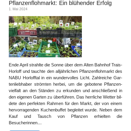
Pflanzenflohmarkt: Ein blühender Erfolg
1. Mai 2024
Ende April strahl­te die Son­ne über dem Alten Bahn­hof Trais-
Hor­l­off und tauch­te den all­jähr­li­chen Pflan­zen­floh­markt des
NABU Horl­off­tal in ein wun­der­vol­les Licht. Zahl­rei­che Gar­
ten­lieb­ha­ber ström­ten her­bei, um die gebo­te­ne Pflan­zen­
viel­falt an den Stän­den zu erkun­den und anschlie­ßend in
den eige­nen Gar­ten zu über­füh­ren. Das herr­li­che Wet­ter bil­
de­te den per­fek­ten Rah­men für den Markt, der von einem
her­vor­ra­gen­den Kuchen­buf­fet beglei­tet wur­de. Neben dem
Kauf und Tausch von Pflan­zen erhiel­ten die
Besucherinnen…