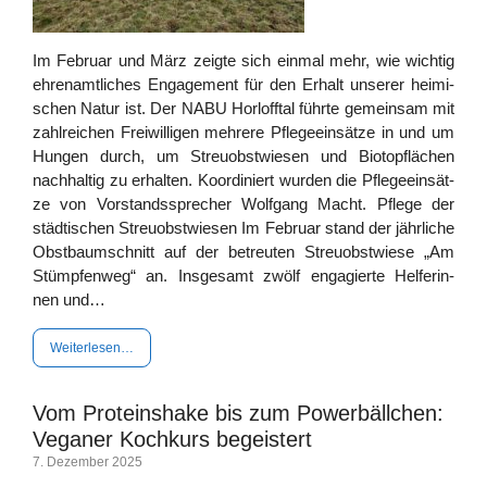
Im Febru­ar und März zeig­te sich ein­mal mehr, wie wich­tig
ehren­amt­li­ches Enga­ge­ment für den Erhalt unse­rer hei­mi­
schen Natur ist. Der NABU Horl­off­tal führ­te gemein­sam mit
zahl­rei­chen Frei­wil­li­gen meh­re­re Pfle­ge­ein­sät­ze in und um
Hun­gen durch, um Streu­obst­wie­sen und Bio­top­flä­chen
nach­hal­tig zu erhal­ten. Koor­di­niert wur­den die Pfle­ge­ein­sät­
ze von Vor­stands­spre­cher Wolf­gang Macht. Pfle­ge der
städ­ti­schen Streu­obst­wie­sen Im Febru­ar stand der jähr­li­che
Obst­baum­schnitt auf der betreu­ten Streu­obst­wie­se „Am
Stümp­fen­weg“ an. Ins­ge­samt zwölf enga­gier­te Hel­fe­rin­
nen und…
Wei­ter­le­sen…
Vom Proteinshake bis zum Powerbällchen:
Veganer Kochkurs begeistert
7. Dezem­ber 2025