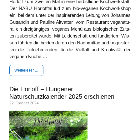
Hor­l­off zum zwei­ten Mal in eine herbst­li­che Koch­werk­statt.
Der NABU Horl­off­tal lud zum bio-vega­­­nen Koch­work­shop
ein, bei dem unter der inspi­rie­ren­den Lei­tung von Johan­nes
Gutt­an­din und Pau­li­ne Alt­vat­ter vom Restau­rant vega­na­tu­
ral ein drei­gän­gi­ges, vega­nes Menü aus bio­lo­gi­schen Zuta­
ten zube­rei­tet wur­de. Mit Lei­den­schaft und fun­dier­tem Wis­
sen führ­ten die bei­den durch den Nach­mit­tag und begeis­ter­
ten die Teil­neh­men­den für die Viel­falt und Krea­ti­vi­tät der
vega­nen Küche.…
Wei­ter­le­sen…
Die Horloff – Hungener
Naturschutzkalender 2025 erschienen
22. Okto­ber 2024