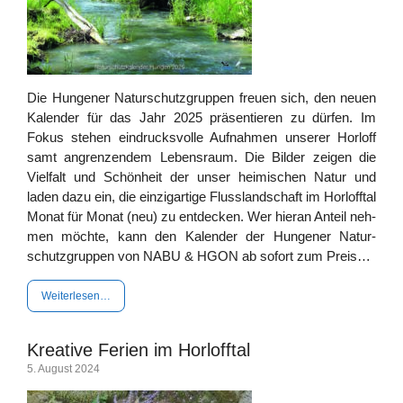
Die Hun­ge­ner Natur­schutz­grup­pen freu­en sich, den neu­en
Kalen­der für das Jahr 2025 prä­sen­tie­ren zu dür­fen. Im
Fokus ste­hen ein­drucks­vol­le Auf­nah­men unse­rer Horl­off
samt angren­zen­dem Lebens­raum. Die Bil­der zei­gen die
Viel­falt und Schön­heit der unser hei­mi­schen Natur und
laden dazu ein, die ein­zig­ar­ti­ge Fluss­land­schaft im Horl­off­tal
Monat für Monat (neu) zu ent­de­cken. Wer hier­an Anteil neh­
men möch­te, kann den Kalen­der der Hun­ge­ner Natur­
schutz­grup­pen von NABU & HGON ab sofort zum Preis…
Wei­ter­le­sen…
Kreative Ferien im Horlofftal
5. August 2024