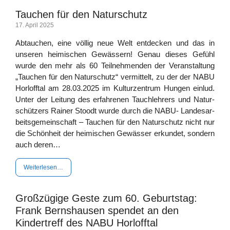
Tauchen für den Naturschutz
17. April 2025
Abtau­chen, eine völ­lig neue Welt ent­de­cken und das in
unse­ren hei­mi­schen Gewäs­sern! Genau die­ses Gefühl
wur­de den mehr als 60 Teil­neh­men­den der Ver­an­stal­tung
„Tau­chen für den Natur­schutz“ ver­mit­telt, zu der der NABU
Horl­off­tal am 28.03.2025 im Kul­tur­zen­trum Hun­gen ein­lud.
Unter der Lei­tung des erfah­re­nen Tauch­leh­rers und Natur­
schüt­zers Rai­ner Stoodt wur­de durch die NABU- Lan­des­ar­
beits­ge­mein­schaft – Tau­chen für den Natur­schutz nicht nur
die Schön­heit der hei­mi­schen Gewäs­ser erkun­det, son­dern
auch deren…
Wei­ter­le­sen…
Großzügige Geste zum 60. Geburtstag:
Frank Bernshausen spendet an den
Kindertreff des NABU Horlofftal