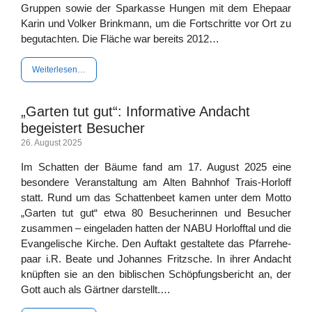
Grup­­­pen sowie der Spar­kas­se Hun­gen mit dem Ehe­paar
Karin und Vol­ker Brink­mann, um die Fort­schrit­te vor Ort zu
begut­ach­ten. Die Flä­che war bereits 2012…
Wei­ter­le­sen…
„Garten tut gut“: Informative Andacht
begeistert Besucher
26. August 2025
Im Schat­ten der Bäu­me fand am 17. August 2025 eine
beson­de­re Ver­an­stal­tung am Alten Bahn­hof Trais-Hor­l­off
statt. Rund um das Schat­ten­beet kamen unter dem Mot­to
„Gar­ten tut gut“ etwa 80 Besu­che­rin­nen und Besu­cher
zusam­men – ein­ge­la­den hat­ten der NABU Horl­off­tal und die
Evan­ge­li­sche Kir­che. Den Auf­takt gestal­te­te das Pfar­r­ehe­
paar i.R. Bea­te und Johan­nes Fritz­sche. In ihrer Andacht
knüpf­ten sie an den bibli­schen Schöp­fungs­be­richt an, der
Gott auch als Gärt­ner darstellt.…