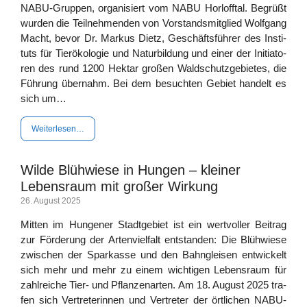
NABU-Grup­­­pen, orga­ni­siert vom NABU Horl­off­tal. Begrüßt
wur­den die Teil­neh­men­den von Vor­stands­mit­glied Wolf­gang
Macht, bevor Dr. Mar­kus Dietz, Geschäfts­füh­rer des Insti­
tuts für Tier­öko­lo­gie und Natur­bil­dung und einer der Initia­to­
ren des rund 1200 Hekt­ar gro­ßen Wald­schutz­ge­bie­tes, die
Füh­rung über­nahm. Bei dem besuch­ten Gebiet han­delt es
sich um…
Wei­ter­le­sen…
Wilde Blühwiese in Hungen – kleiner
Lebensraum mit großer Wirkung
26. August 2025
Mit­ten im Hun­ge­ner Stadt­ge­biet ist ein wert­vol­ler Bei­trag
zur För­de­rung der Arten­viel­falt ent­stan­den: Die Blüh­wie­se
zwi­schen der Spar­kas­se und den Bahn­glei­sen ent­wi­ckelt
sich mehr und mehr zu einem wich­ti­gen Lebens­raum für
zahl­rei­che Tier- und Pflan­zen­ar­ten. Am 18. August 2025 tra­
fen sich Ver­tre­te­rin­nen und Ver­tre­ter der ört­li­chen NABU-