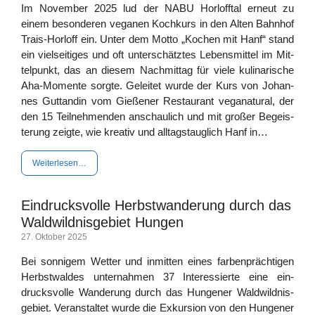
Im Novem­ber 2025 lud der NABU Horl­off­tal erneut zu
einem beson­de­ren vega­nen Koch­kurs in den Alten Bahn­hof
Trais-Hor­l­off ein. Unter dem Mot­to „Kochen mit Hanf“ stand
ein viel­sei­ti­ges und oft unter­schätz­tes Lebens­mit­tel im Mit­
tel­punkt, das an die­sem Nach­mit­tag für vie­le kuli­na­ri­sche
Aha-Momen­­­te sorg­te. Gelei­tet wur­de der Kurs von Johan­
nes Gutt­an­din vom Gie­ße­ner Restau­rant vega­na­tu­ral, der
den 15 Teil­neh­men­den anschau­lich und mit gro­ßer Begeis­
te­rung zeig­te, wie krea­tiv und all­tags­taug­lich Hanf in…
Wei­ter­le­sen…
Eindrucksvolle Herbstwanderung durch das
Waldwildnisgebiet Hungen
27. Okto­ber 2025
Bei son­ni­gem Wet­ter und inmit­ten eines far­ben­präch­ti­gen
Herbst­wal­des unter­nah­men 37 Inter­es­sier­te eine ein­
drucks­vol­le Wan­de­rung durch das Hun­ge­ner Wald­wild­nis­
ge­biet. Ver­an­stal­tet wur­de die Exkur­si­on von den Hun­ge­ner