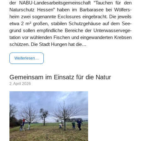
der NABU-Lan­­­des­ar­­­beits­­­ge­­­mein­­­schaft “Tau­chen für den
Natur­schutz Hes­sen” haben im Bar­ba­ra­see bei Wöl­fers­
heim zwei soge­nann­te Exclo­sures ein­ge­bracht. Die jeweils
etwa 2 m² gro­ßen, sta­bi­len Schutz­ge­häu­se auf dem See­
grund sol­len emp­find­li­che Berei­che der Unter­was­ser­ve­ge­
ta­ti­on vor wüh­len­den Fischen und ein­ge­wan­der­ten Kreb­sen
schüt­zen. Die Stadt Hun­gen hat die…
Wei­ter­le­sen…
Gemeinsam im Einsatz für die Natur
2. April 2026