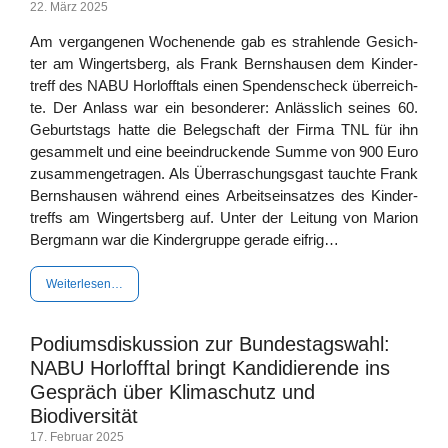
22. März 2025
Am ver­gan­ge­nen Wochen­en­de gab es strah­len­de Gesich­
ter am Win­gerts­berg, als Frank Berns­hau­sen dem Kin­der­
treff des NABU Horl­off­tals einen Spen­den­scheck über­reich­
te. Der Anlass war ein beson­de­rer: Anläss­lich sei­nes 60.
Geburts­tags hat­te die Beleg­schaft der Fir­ma TNL für ihn
gesam­melt und eine beein­dru­cken­de Sum­me von 900 Euro
zusam­men­ge­tra­gen. Als Über­ra­schungs­gast tauch­te Frank
Berns­hau­sen wäh­rend eines Arbeits­ein­sat­zes des Kin­der­
treffs am Win­gerts­berg auf. Unter der Lei­tung von Mari­on
Berg­mann war die Kin­der­grup­pe gera­de eifrig…
Wei­ter­le­sen…
Podiumsdiskussion zur Bundestagswahl:
NABU Horlofftal bringt Kandidierende ins
Gespräch über Klimaschutz und
Biodiversität
17. Febru­ar 2025