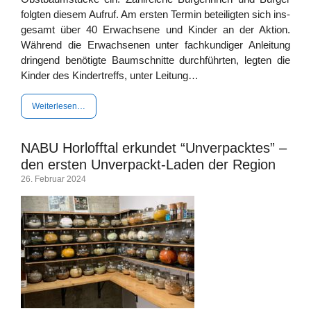
folg­ten die­sem Auf­ruf. Am ers­ten Ter­min betei­lig­ten sich ins­
ge­samt über 40 Erwach­se­ne und Kin­der an der Akti­on.
Wäh­rend die Erwach­se­nen unter fach­kun­di­ger Anlei­tung
drin­gend benö­tig­te Baum­schnit­te durch­führ­ten, leg­ten die
Kin­der des Kin­der­treffs, unter Leitung…
Wei­ter­le­sen…
NABU Horlofftal erkundet “Unverpacktes” –
den ersten Unverpackt-Laden der Region
26. Febru­ar 2024