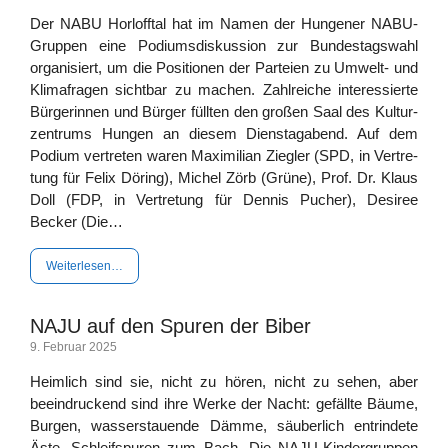
Der NABU Horl­off­tal hat im Namen der Hun­ge­ner NABU-
Grup­­­pen eine Podi­ums­dis­kus­si­on zur Bun­des­tags­wahl
orga­ni­siert, um die Posi­tio­nen der Par­tei­en zu Umwelt- und
Kli­ma­fra­gen sicht­bar zu machen. Zahl­rei­che inter­es­sier­te
Bür­ge­rin­nen und Bür­ger füll­ten den gro­ßen Saal des Kul­tur­
zen­trums Hun­gen an die­sem Diens­tag­abend. Auf dem
Podi­um ver­tre­ten waren Maxi­mi­li­an Zieg­ler (SPD, in Ver­tre­
tung für Felix Döring), Michel Zörb (Grü­ne), Prof. Dr. Klaus
Doll (FDP, in Ver­tre­tung für Den­nis Pucher), Desi­ree
Becker (Die…
Wei­ter­le­sen…
NAJU auf den Spuren der Biber
9. Febru­ar 2025
Heim­lich sind sie, nicht zu hören, nicht zu sehen, aber
beein­dru­ckend sind ihre Wer­ke der Nacht: gefäll­te Bäu­me,
Bur­gen, was­ser­stau­en­de Däm­me, säu­ber­lich ent­rin­de­te
Äste, Schleif­spu­ren zum Bach. Die NAJU-Kin­­­der­­­grup­­­pen