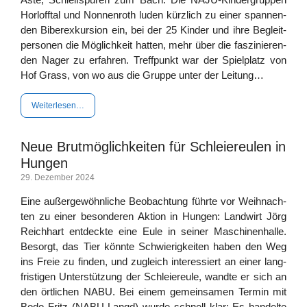
Horl­off­tal und Non­nen­roth luden kürz­lich zu einer span­nen­
den Biber­ex­kur­si­on ein, bei der 25 Kin­der und ihre Begleit­
per­so­nen die Mög­lich­keit hat­ten, mehr über die fas­zi­nie­ren­
den Nager zu erfah­ren. Treff­punkt war der Spiel­platz von
Hof Grass, von wo aus die Grup­pe unter der Leitung…
Wei­ter­le­sen…
Neue Brutmöglichkeiten für Schleiereulen in
Hungen
29. Dezem­ber 2024
Eine außer­ge­wöhn­li­che Beob­ach­tung führ­te vor Weih­nach­
ten zu einer beson­de­ren Akti­on in Hun­gen: Land­wirt Jörg
Reich­hart ent­deck­te eine Eule in sei­ner Maschi­nen­hal­le.
Besorgt, das Tier könn­te Schwie­rig­kei­ten haben den Weg
ins Freie zu fin­den, und zugleich inter­es­siert an einer lang­
fris­ti­gen Unter­stüt­zung der Schlei­er­eu­le, wand­te er sich an
den ört­li­chen NABU. Bei einem gemein­sa­men Ter­min mit
Bodo Fritz (NABU Langd) wur­de schnell klar: Es han­del­te