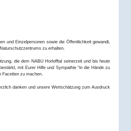
und Ein­zel­per­so­nen sowie die Öffent­lich­keit gewandt,
s Natur­schutz­zen­trums zu erhalten.
üt­zung, die dem NABU Horl­off­tal sei­ner­zeit und bis heu­te
n bestärkt, mit Eurer Hil­fe und Sym­pa­thie “in die Hän­de zu
en Facet­ten zu machen.
 herz­lich dan­ken und unse­re Wert­schät­zung zum Aus­druck