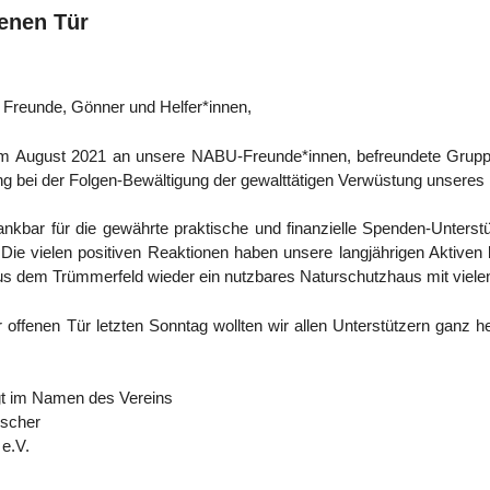
fenen Tür
er, Freun­de, Gön­ner und Helfer*innen,
im August 2021 an unse­re NABU-Freunde*innen, befreun­de­te Grup­pen 
g bei der Fol­gen-Bewäl­ti­gung der gewalt­tä­ti­gen Ver­wüs­tung unse­re
k­bar für die gewähr­te prak­ti­sche und finan­zi­el­le Spen­den-Unter­st
ie vie­len posi­ti­ven Reak­tio­nen haben unse­re lang­jäh­ri­gen Akti­ve
s dem Trüm­mer­feld wie­der ein nutz­ba­res Natur­schutz­haus mit vie­l
offe­nen Tür letz­ten Sonn­tag woll­ten wir allen Unter­stüt­zern ganz
gt im Namen des Ver­eins
­scher
 e.V.