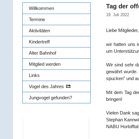
Tag der of
Willkommen
19. Juli 2022
Termine
Lie­be Mit­glie­d
Aktivitäten
Kindertreff
wir hat­ten uns 
um Unter­stüt­zun
Alter Bahnhof
Mitglied werden
Wir sind sehr dan
gewährt wur­de. D
Links
spu­cken” und au
Vogel des Jahres
Mit dem Tag der 
Jungvogel gefunden?
bringen!
Vie­len Dank sa
Ste­phan Kann­wi
NABU Horl­off­tal